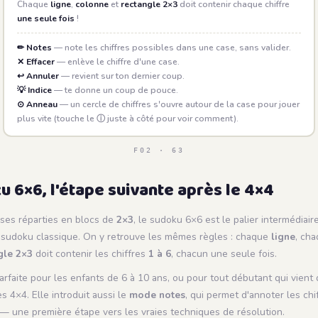
Chaque
ligne
,
colonne
et
rectangle 2×3
doit contenir chaque chiffre
une seule fois
!
✏ Notes
— note les chiffres possibles dans une case, sans valider.
✕ Effacer
— enlève le chiffre d'une case.
↩ Annuler
— revient sur ton dernier coup.
💡 Indice
— te donne un coup de pouce.
⊙ Anneau
— un cercle de chiffres s'ouvre autour de la case pour jouer
plus vite (touche le ⓘ juste à côté pour voir comment).
F02 · 63
u 6×6, l'étape suivante après le 4×4
ses réparties en blocs de
2×3
, le sudoku 6×6 est le palier intermédiaire
le sudoku classique. On y retrouve les mêmes règles : chaque
ligne
, ch
gle 2×3
doit contenir les chiffres
1 à 6
, chacun une seule fois.
 parfaite pour les enfants de 6 à 10 ans, ou pour tout débutant qui vient
es 4×4. Elle introduit aussi le
mode notes
, qui permet d'annoter les chi
— une première étape vers les vraies techniques de résolution.