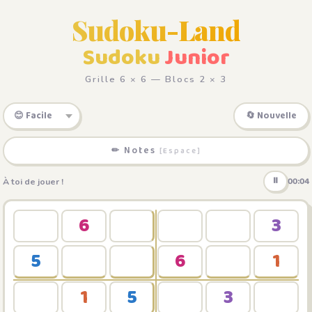
Sudoku-Land
Sudoku
Junior
Grille 6 × 6 — Blocs 2 × 3
🔄 Nouvelle
✏ Notes
[Espace]
⏸
00:04
À toi de jouer !
6
3
5
6
1
1
5
3