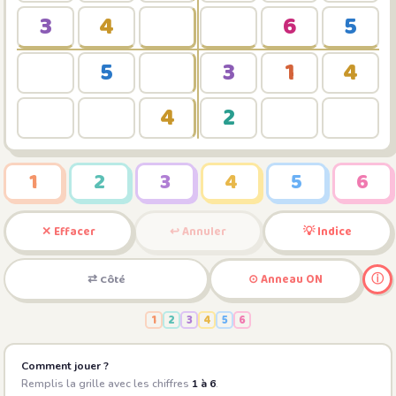
3
4
6
5
5
3
1
4
4
2
1
2
3
4
5
6
✕ Effacer
↩ Annuler
💡 Indice
ⓘ
⇄ Côté
⊙ Anneau ON
1
2
3
4
5
6
Comment jouer ?
Remplis la grille avec les chiffres
1 à 6
.