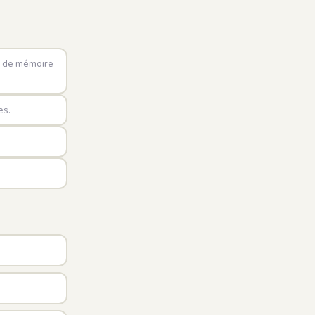
ce de mémoire
es.