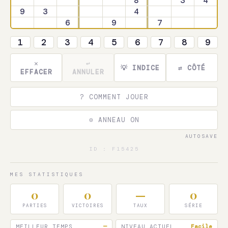
8
3
4
9
3
4
💬
6
9
7
1
2
3
4
5
6
7
8
9
✕
↩
💡 INDICE
⇄ CÔTÉ
EFFACER
ANNULER
? COMMENT JOUER
⊙ ANNEAU ON
AUTOSAVE
ID : F15425
MES STATISTIQUES
0
0
—
0
PARTIES
VICTOIRES
TAUX
SÉRIE
MEILLEUR TEMPS
—
NIVEAU ACTUEL
Facile