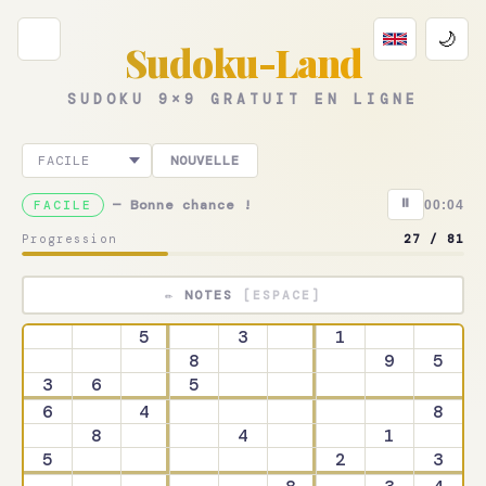
🌙
Sudoku-Land
SUDOKU 9×9 GRATUIT EN LIGNE
🎮
NOUVELLE
📅
⏸
— Bonne chance !
FACILE
00:04
🧒
Progression
27 / 81
🎯
🚀
✏ NOTES
[ESPACE]
5
3
1
8
9
5
🖨️
3
6
5
6
4
8
📖
8
4
1
5
2
3
🧠